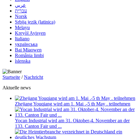
عربي
עברית
Norsk
Srbija jezik (latinica)
Melayu
Kreyòl Ayisyen
Italiano
українська
Bai Miaowen
România limbi
íslenska
Startseite
/
Nachricht
Aktuelle news
Zhejiang Youqiang wird am 1. Mai .-5 th May . teilnehmen
Yocan Industrial wird am 31. Oktober-4. November an der
133. Canton Fair und ...