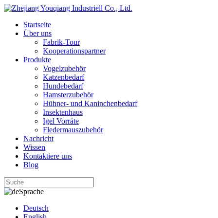
Startseite
Über uns
Fabrik-Tour
Kooperationspartner
Produkte
Vogelzubehör
Katzenbedarf
Hundebedarf
Hamsterzubehör
Hühner- und Kaninchenbedarf
Insektenhaus
Igel Vorräte
Fledermauszubehör
Nachricht
Wissen
Kontaktiere uns
Blog
Sprache
Deutsch
English