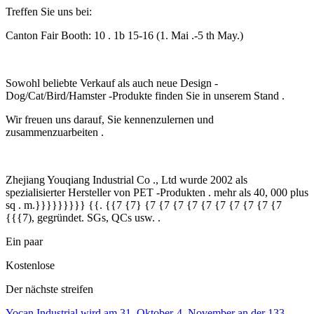
Treffen Sie uns bei:
Canton Fair Booth: 10 . 1b 15-16 (1. Mai .-5 th May.)
Sowohl beliebte Verkauf als auch neue Design -
Dog/Cat/Bird/Hamster -Produkte finden Sie in unserem Stand .
Wir freuen uns darauf, Sie kennenzulernen und
zusammenzuarbeiten .
Zhejiang Youqiang Industrial Co ., Ltd wurde 2002 als
spezialisierter Hersteller von PET -Produkten . mehr als 40, 000 plus
sq . m.}}}}}}}}} {{. {{7 {7} {7 {7 {7 {7 {7 {7 {7 {7 {7 {7
{{{7), gegründet. SGs, QCs usw. .
Ein paar
Kostenlose
Der nächste streifen
Yocan Industrial wird am 31. Oktober-4. November an der 133.